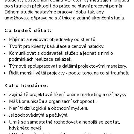
studenty posledních ročníků VŠ, kteří by měli zájem brigádu
po státnicích překlopit do práce na hlavní pracovní poměr.
Během studia nastavíme pracovní dobu tak, aby
umožňovala přípravu na státnice a zdárné ukončení studia.
Co budeš dělat:
Přijímat a evidovat objednávky od klientů.
Tvořit pro klienty kalkulace a cenové nabídky.
Komunikovat s dodavateli služeb a jednat s nimi o
podmínkách realizace zakázek.
Týmově spolupracovat s dalšími projektovými manažery.
Řídit menší i větší projekty
‑
podle toho, na co si troufneš.
Koho hledáme:
Zajímá tě projektové řízení, online marketing a cizí jazyky.
Máš komunikační a organizační schopnosti.
Není ti cizí logické a obchodní myšlení.
Jsi zodpovědný/á a pečlivý/á.
Umíš se samostatně rozhodovat a nebojíš se zeptat,
když něco nevíš.