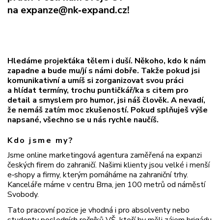
na
expanze@nk‑expand.cz
!
Hledáme projekťáka tělem i duší. Někoho, kdo k nám
zapadne a bude mu/jí s námi dobře. Takže pokud jsi
komunikativní a umíš si zorganizovat svou práci
a hlídat termíny, trochu puntičkář/ka s citem pro
detail a smyslem pro humor, jsi náš člověk. A nevadí,
že nemáš zatím moc zkušeností. Pokud splňuješ výše
napsané, všechno se u nás rychle naučíš.
Kdo jsme my?
Jsme online marketingová agentura zaměřená na expanzi
českých firem do zahraničí. Našimi klienty jsou velké i menší
e‑shopy a firmy, kterým pomáháme na zahraniční trhy.
Kanceláře máme v centru Brna, jen 100 metrů od náměstí
Svobody.
Tato pracovní pozice je vhodná i pro absolventy nebo