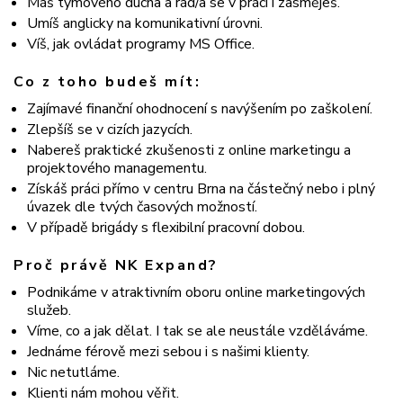
Máš týmového ducha a rád/a se v práci i zasměješ.
Umíš anglicky na komunikativní úrovni.
Víš, jak ovládat programy MS Office.
Co z toho budeš mít:
Zajímavé finanční ohodnocení s navýšením po zaškolení.
Zlepšíš se v cizích jazycích.
Nabereš praktické zkušenosti z online marketingu a
projektového managementu.
Získáš práci přímo v centru Brna na částečný nebo i plný
úvazek dle tvých časových možností.
V případě brigády s flexibilní pracovní dobou.
Proč právě NK Expand?
Podnikáme v atraktivním oboru online marketingových
služeb.
Víme, co a jak dělat. I tak se ale neustále vzděláváme.
Jednáme férově mezi sebou i s našimi klienty.
Nic netutláme.
Klienti nám mohou věřit.