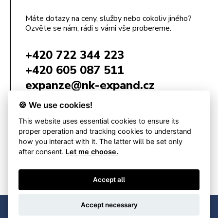
Máte dotazy na ceny, služby nebo cokoliv jiného?
Ozvěte se nám, rádi s vámi vše probereme.
+420 722 344 223
+420 605 087 511
expanze@nk-expand.cz
🍪 We use cookies!
This website uses essential cookies to ensure its
NK Expand s.r.o.
Poštovská 68/3
proper operation and tracking cookies to understand
602 00 Brno
how you interact with it. The latter will be set only
Česká republika
after consent.
Let me choose.
IČ: 09154001
DIČ: CZ09154001
Accept all
Accept necessary
© 2026 NK Expand s.r.o.