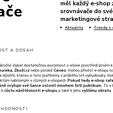
měl každý e‑shop 
ače
srovnávače do své
marketingové stra
Aktuality
Trendy v 
NOST A DOSAH
áročné získat dostatečnou pozornost v online prostředí plném 
ureka, Zboží.cz
nebo polské
Ceneo
, mohou přivést e‑shopu no
a důvěře, kterou si tyto platformy v průběhu let vybudovaly, m
uktům nabízeným v různých e‑shopech.
Pokud tedy e‑shop zařa
zně zvyšuje své šance oslovit mnohem širší publikum.
To v
t k
růstu návštěvnosti e‑shopu
a také k jeho
vyššímu obratu
.
YHODNOSTI