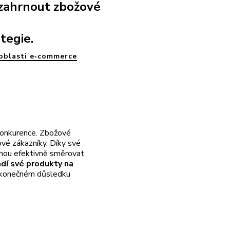
zahrnout zbožové
tegie.
oblasti e‑commerce
konkurence. Zbožové
vé zákazníky. Díky své
ohou efektivně směrovat
dí své produkty na
 konečném důsledku