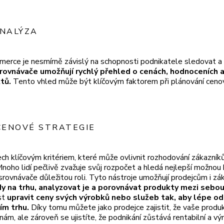
NALÝZA
merce je nesmírně závislý na schopnosti podnikatele sledovat a
ovnávače umožňují rychlý přehled o cenách, hodnoceních a
tů.
Tento vhled může být klíčovým faktorem při plánování ceno
CENOVÉ STRATEGIE
ch klíčovým kritériem, které může ovlivnit rozhodování zákazníků
noho lidí pečlivě zvažuje svůj rozpočet a hledá nejlepší možnou
srovnávače důležitou roli. Tyto nástroje umožňují prodejcům i z
y na trhu, analyzovat je a porovnávat produkty mezi sebo
st
upravit ceny svých výrobků nebo služeb tak, aby lépe o
m trhu.
Díky tomu můžete jako prodejce zajistit, že vaše produkt
ám, ale zároveň se ujistíte, že podnikání zůstává rentabilní a vý