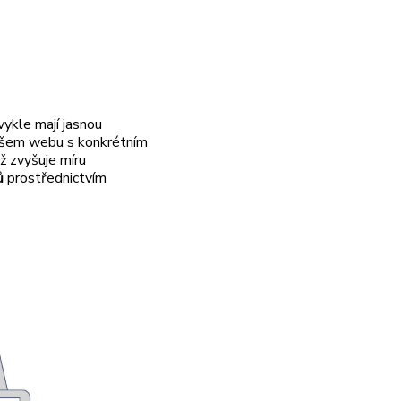
vykle mají jasnou
 vašem webu s konkrétním
ž zvyšuje míru
ů
prostřednictvím