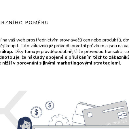
ERZNÍHO POMĚRU
zejí na váš web prostřednictvím srovnávačů cen nebo produktů, ob
ějí koupit. Tito zákazníci již provedli prvotní průzkum a jsou na
nákup.
Díky tomu je pravděpodobnější, že provedou transakci, co
odnotou
je, že
náklady spojené s přilákáním těchto zákazník
le
nižší v porovnání s jinými marketingovými strategiemi.