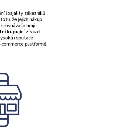
ní loajality zákazníků
totu, že jejich nákup
srovnávače hrají
í kupující získat
 vysoká reputace
 e‑commerce platformě.