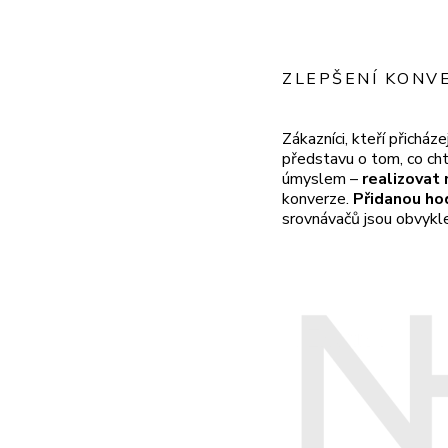
ZLEPŠENÍ KONV
Zákazníci, kteří přichá
představu o tom, co cht
úmyslem –
realizovat 
konverze.
Přidanou h
srovnávačů jsou obvyk