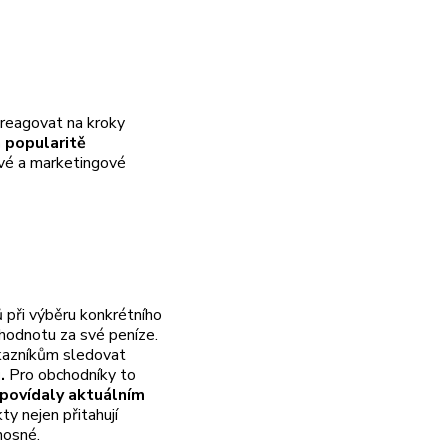
 reagovat na kroky
 popularitě
vé a marketingové
 při výběru konkrétního
 hodnotu za své peníze.
ákazníkům sledovat
u.
Pro obchodníky to
dpovídaly aktuálním
y nejen přitahují
nosné.