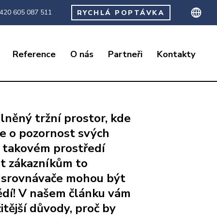
420 605 087 511
RYCHLÁ POPTÁVKA
Reference
O nás
Partneři
Kontakty
lněný tržní prostor, kde
je o pozornost svých
v takovém prostředí
t zákazníkům to
é srovnávače mohou být
dí! V našem článku vám
tější důvody, proč by