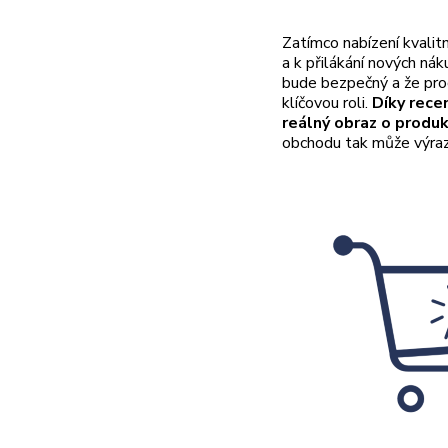
Zatímco nabízení kvalit
a k přilákání nových nák
bude bezpečný a že pro
klíčovou roli
.
Díky rece
reálný obraz o produ
obchodu tak může výraz