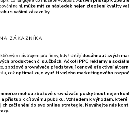
pit, co funguje a co můžete vylepšit.
Aktivní přístup k zpětné
gování na ni,
může mít za následek nejen zlepšení kvality vaš
tahu s vašimi zákazníky.
 NA ZÁKAZNÍKA
líčovým nástrojem pro firmy, když chtějí
dosáhnout svých mar
vých produktech či službách. Ačkoli PPC reklamy a sociáln
ce,
zbožové srovnávače představují cenově efektivní altern
ntu, což
optimalizuje využití vašeho marketingového rozpoč
ommerce mohou zbožové srovnávače poskytnout nejen konk
a přístup k cílovému publiku. Vzhledem k výhodám, které n
ejich začlenění do své online strategie. Neváhejte nás kon
azy.