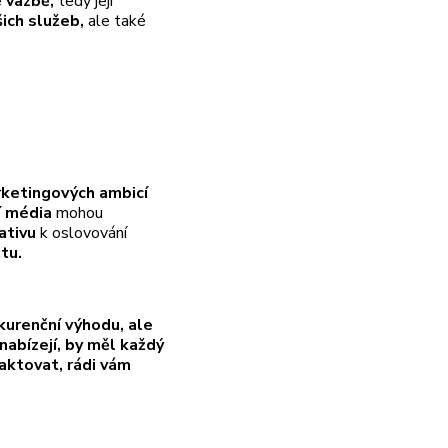
 vazbě,
tedy její
ich služeb,
ale také
ketingových ambicí
í média
mohou
ativu
k oslovování
tu.
urenční výhodu, ale
abízejí, by měl každý
taktovat, rádi vám