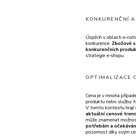
KONKURENČNÍ A
Úspěch v oblasti e‑com
konkurence.
Zbožové sr
konkurenčních produk
strategie e‑shopu.
OPTIMALIZACE 
Cena je v mnoha případe
produktu nebo služby. M
V tomto kontextu hrají 
aktuální cenové trend
může znamenat možno
potřebám a očekávání
pozornost díky svým cen