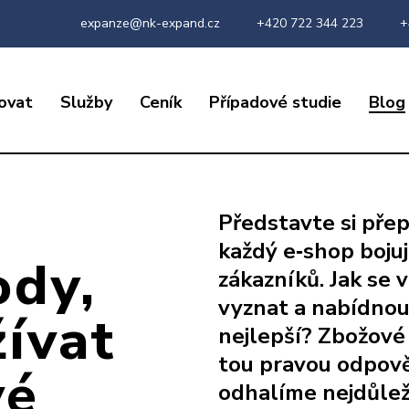
expanze@nk-expand.cz
+420 722 344 223
+
ovat
Služby
Ceník
Případové studie
Blog
Představte si přep
každý e‑shop boju
ody,
zákazníků. Jak se 
vyznat a nabídnou
ívat
nejlepší? Zbožov
tou pravou odpově
vé
odhalíme nejdůleži