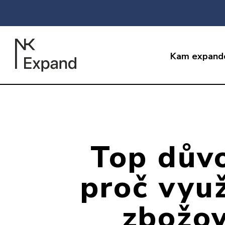
Kam expand
Top dův
proč využ
zbožo