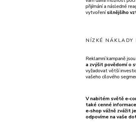
vám dává možnost pocho
přijímání a následné rea
vytvoření
silnějšího vz
NÍZKÉ NÁKLADY
Reklamní kampaně jsou k
a zvýšit povědomí o s
vyžadovat větší investi
vašeho cílového segme
V nabitém světě e‑c
také cenné informace 
e‑shop vážně zvážit j
odpovíme na vaše dot