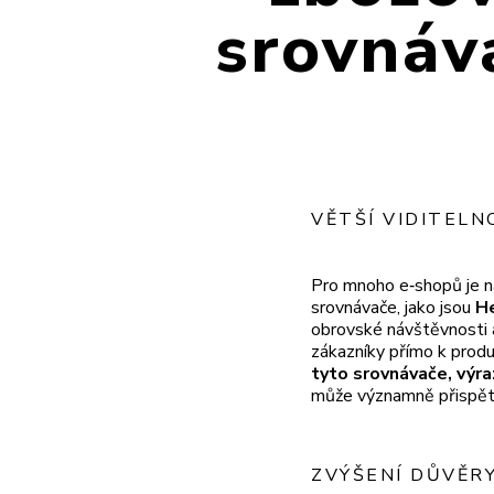
srovnáv
VĚTŠÍ VIDITEL
Pro mnoho e‑shopů je n
srovnávače, jako jsou
He
obrovské návštěvnosti 
zákazníky přímo k prod
tyto srovnávače, výra
může významně přispě
ZVÝŠENÍ DŮVĚR