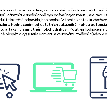
ních produktů je základem, samo o sobě to často nestačí k zajiště
upů. Zákazníci v dnešní době vyhledávají nejen kvalitu, ale také jis
dukt skutečně odpovídá jeho popisu. V tomto kontextu zbožové 
nzím a hodnocením od ostatních zákazníků mohou potenciáln
ktu a taky i o samotném obchodníkovi.
Pozitivní hodnocení a
ně přispět k vyšší míře konverzí a celkovému zvýšení důvěry v