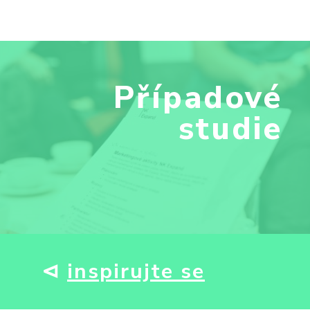
Případové
studie
⊲
inspirujte se