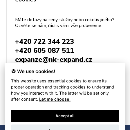
Máte dotazy na ceny, služby nebo cokoliv jiného?
Ozvěte se nám, rádi s vámi vše probereme.
+420 722 344 223
+420 605 087 511
expanze@nk-expand.cz
🍪 We use cookies!
This website uses essential cookies to ensure its
NK Expand s.r.o.
Poštovská 68/3
proper operation and tracking cookies to understand
602 00 Brno
how you interact with it. The latter will be set only
Česká republika
after consent.
Let me choose.
IČ: 09154001
DIČ: CZ09154001
Accept all