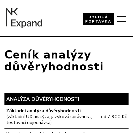
RYCHLÁ
POPTÁVKA
Ceník analýzy
důvěryhodnosti
ANALÝZA DŮVĚRYHODNOSTI
Základní analýza důvěryhodnosti
(základní UX analýza, jazyková správnost,
od 7 900 Kč
testovací objednávka)