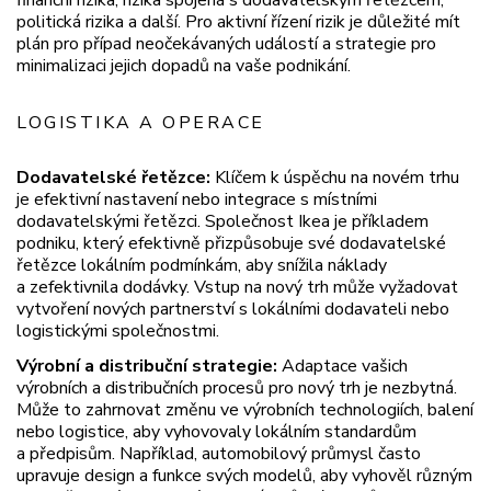
politická rizika a další. Pro aktivní řízení rizik je důležité mít
plán pro případ neočekávaných událostí a strategie pro
minimalizaci jejich dopadů na vaše podnikání.
LOGISTIKA A OPERACE
Dodavatelské řetězce:
Klíčem k úspěchu na novém trhu
je efektivní nastavení nebo integrace s místními
dodavatelskými řetězci. Společnost Ikea je příkladem
podniku, který efektivně přizpůsobuje své dodavatelské
řetězce lokálním podmínkám, aby snížila náklady
a zefektivnila dodávky. Vstup na nový trh může vyžadovat
vytvoření nových partnerství s lokálními dodavateli nebo
logistickými společnostmi.
Výrobní a distribuční strategie:
Adaptace vašich
výrobních a distribučních procesů pro nový trh je nezbytná.
Může to zahrnovat změnu ve výrobních technologiích, balení
nebo logistice, aby vyhovovaly lokálním standardům
a předpisům. Například, automobilový průmysl často
upravuje design a funkce svých modelů, aby vyhověl různým