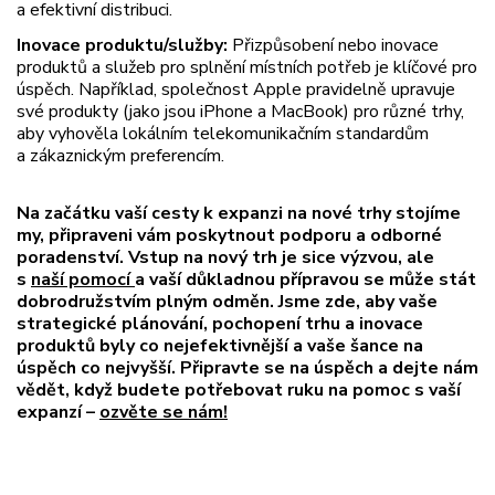
a efektivní distribuci.
Inovace produktu/služby:
Přizpůsobení nebo inovace
produktů a služeb pro splnění místních potřeb je klíčové pro
úspěch. Například, společnost Apple pravidelně upravuje
své produkty (jako jsou iPhone a MacBook) pro různé trhy,
aby vyhověla lokálním telekomunikačním standardům
a zákaznickým preferencím.
Na začátku vaší cesty k expanzi na nové trhy stojíme
my, připraveni vám poskytnout podporu a odborné
poradenství. Vstup na nový trh je sice výzvou, ale
s
naší pomocí
a vaší důkladnou přípravou se může stát
dobrodružstvím plným odměn. Jsme zde, aby vaše
strategické plánování, pochopení trhu a inovace
produktů byly co nejefektivnější a vaše šance na
úspěch co nejvyšší. Připravte se na úspěch a dejte nám
vědět, když budete potřebovat ruku na pomoc s vaší
expanzí –
ozvěte se nám!