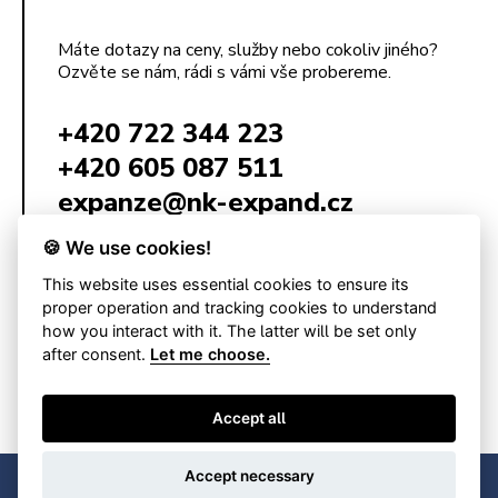
Máte dotazy na ceny, služby nebo cokoliv jiného?
Ozvěte se nám, rádi s vámi vše probereme.
+420 722 344 223
+420 605 087 511
expanze@nk-expand.cz
🍪 We use cookies!
This website uses essential cookies to ensure its
NK Expand s.r.o.
Poštovská 68/3
proper operation and tracking cookies to understand
602 00 Brno
how you interact with it. The latter will be set only
Česká republika
after consent.
Let me choose.
IČ: 09154001
DIČ: CZ09154001
Accept all
Accept necessary
© 2026 NK Expand s.r.o.