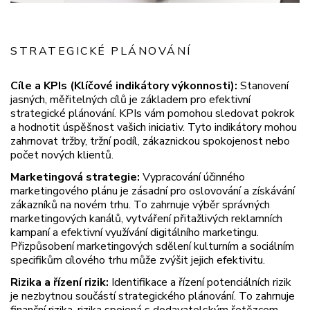
STRATEGICKÉ PLÁNOVÁNÍ
Cíle a KPIs (Klíčové indikátory výkonnosti):
Stanovení
jasných, měřitelných cílů je základem pro efektivní
strategické plánování. KPIs vám pomohou sledovat pokrok
a hodnotit úspěšnost vašich iniciativ. Tyto indikátory mohou
zahrnovat tržby, tržní podíl, zákaznickou spokojenost nebo
počet nových klientů.
Marketingová strategie:
Vypracování účinného
marketingového plánu je zásadní pro oslovování a získávání
zákazníků na novém trhu. To zahrnuje výběr správných
marketingových kanálů, vytváření přitažlivých reklamních
kampaní a efektivní využívání digitálního marketingu.
Přizpůsobení marketingových sdělení kulturním a sociálním
specifikům cílového trhu může zvýšit jejich efektivitu.
Rizika a řízení rizik:
Identifikace a řízení potenciálních rizik
je nezbytnou součástí strategického plánování. To zahrnuje
finanční rizika, rizika spojená s dodavatelským řetězcem,