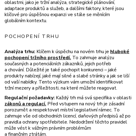
oblastmi, jako je tržní analýza, strategické plánování,
adaptace produktů a služeb, a dalšími faktory, které jsou
klíčové pro úspěšnou expanzi ve stále se měnícím
globálním kontextu.
POCHOPENÍ TRHU
Analýza trhu:
Klíčem k úspěchu na novém trhu je
hluboké
pochopení tržního prostředí.
To zahrnuje analýzu
současných a potenciálních zákazníků, jejich potřeb
a chování. Důležité je také pochopit konkurenci – jaké
produkty nabízejí, jaké mají silné a slabé stránky a jak se liší
od vaší nabídky. Tento výzkum vám umožní identifikovat
tržní mezery a příležitosti, na které můžete reagovat.
Regulační požadavky:
Každý trh má svá specifika v oblasti
zákonů a regulací.
Před vstupem na nový trh je zásadní
porozumět a respektovat místní legislativní rámec. To
zahrnuje vše od obchodních licencí, daňových předpisů až po
pravidla ochrany spotřebitele. Nedodržení těchto pravidel
může vést k vážným právním problémům
a finančním ztrátám.