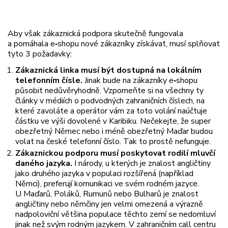
Aby však zákaznická podpora skutečně fungovala
a pomáhala e
‑
shopu nové zákazníky získávat, musí splňovat
tyto 3 požadavky:
Zákaznická linka musí být dostupná na lokálním
telefonním čísle.
Jinak bude na zákazníky e
‑
shopu
působit nedůvěryhodně. Vzpomeňte si na všechny ty
články v médiích o podvodných zahraničních číslech, na
které zavoláte a operátor vám za toto volání naúčtuje
částku ve výši dovolené v Karibiku. Nečekejte, že super
obezřetný Němec nebo i méně obezřetný Maďar budou
volat na české telefonní číslo. Tak to prostě nefunguje.
Zákaznickou podporu musí poskytovat rodilí mluvčí
daného jazyka.
I národy, u kterých je znalost angličtiny
jako druhého jazyka v populaci rozšířená (například
Němci), preferují komunikaci ve svém rodném jazyce.
U Maďarů, Poláků, Rumunů nebo Bulharů je znalost
angličtiny nebo němčiny jen velmi omezená a výrazně
nadpoloviční většina populace těchto zemí se nedomluví
jinak než svým rodným jazykem. V zahraničním call centru