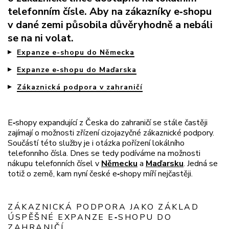
telefonním čísle. Aby na zákazníky e
‑
shopu
v dané zemi působila důvěryhodně a nebáli
se na ni volat.
Expanze e-shopu do Německa
Expanze e‑shopu do Maďarska
Zákaznická podpora v zahraničí
E
‑
shopy expandující z Česka do zahraničí se stále častěji
zajímají o možnosti zřízení cizojazyčné zákaznické podpory.
Součástí této služby je i otázka pořízení lokálního
telefonního čísla. Dnes se tedy podíváme na možnosti
nákupu telefonních čísel v
Německu
a
Maďarsku
. Jedná se
totiž o země, kam nyní české e
‑
shopy míří nejčastěji.
ZÁKAZNICKÁ PODPORA JAKO ZÁKLAD
ÚSPĚŠNÉ EXPANZE E
‑
SHOPU DO
ZAHRANIČÍ