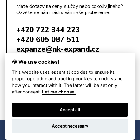
Máte dotazy na ceny, služby nebo cokoliv jiného?
Ozvěte se nám, rádi s vámi vše probereme.
+420 722 344 223
+420 605 087 511
expanze@nk-expand.cz
🍪 We use cookies!
This website uses essential cookies to ensure its
NK Expand s.r.o.
Poštovská 68/3
proper operation and tracking cookies to understand
602 00 Brno
how you interact with it. The latter will be set only
Česká republika
after consent.
Let me choose.
IČ: 09154001
DIČ: CZ09154001
Accept all
Accept necessary
© 2026 NK Expand s.r.o.
Developed by
KREATURA CZ