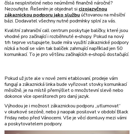
čísla nesplnitelné nebo neúměrně finančně náročné?
Nezoufejte. Řešením je objednat si
cizojazyčnou
zákaznickou podporu jako službu
účtovanou na měsíční
bázi. Dodavatel všechny nutné podmínky splní za vás.
Kvalitní zahraniční call centrum poskytuje balíčky, které jsou
vhodné pro začínající i rozběhnuté e
‑
shopy. Pokud na nový
trh teprve vstupujete, bude míra využití zákaznické podpory
nízká a hodí se vám tak balíček zahrnující například jen 50
komunikací. To je pro většinu začínajících e
‑
shopů dostačující.
Pokud už jste ale v nové zemi etablovaní, prodeje vám
fungují a zákaznická linka bude vyřizovat stovky komunikací
měsíčně, je na místě přemýšlet o množstevní slevě nebo
dokonce více operátorech pro daný jazyk.
Výhodou je i možnost zákaznickou podporu „utlumovat“
v okurkové sezóně, nebo ji naopak posilovat v období Black
Friday nebo před Vánocemi. Vše je věcí domluvy mezi vámi
a poskytovatelem podpory.