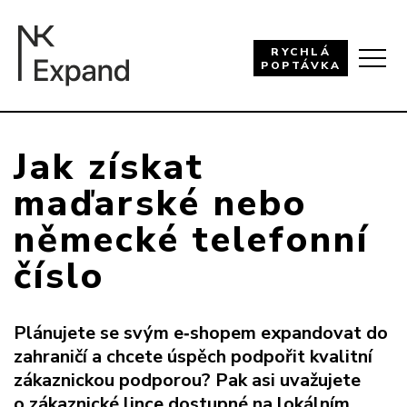
RYCHLÁ
POPTÁVKA
Jak získat
maďarské nebo
německé telefonní
číslo
Plánujete se svým e‑shopem expandovat do
zahraničí a chcete úspěch podpořit kvalitní
zákaznickou podporou? Pak asi uvažujete
o
zákaznické lince
dostupné na lokálním