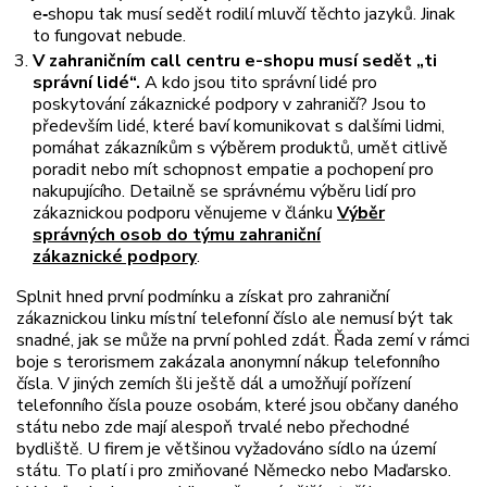
e
‑
shopu tak musí sedět rodilí mluvčí těchto jazyků. Jinak
to fungovat nebude.
V zahraničním call centru e-shopu musí sedět „ti
správní lidé“.
A kdo jsou tito správní lidé pro
poskytování zákaznické podpory v zahraničí? Jsou to
především lidé, které baví komunikovat s dalšími lidmi,
pomáhat zákazníkům s výběrem produktů, umět citlivě
poradit nebo mít schopnost empatie a pochopení pro
nakupujícího. Detailně se správnému výběru lidí pro
zákaznickou podporu věnujeme v článku
Výběr
správných osob do týmu zahraniční
zákaznické podpory
.
Splnit hned první podmínku a získat pro zahraniční
zákaznickou linku místní telefonní číslo ale nemusí být tak
snadné, jak se může na první pohled zdát. Řada zemí v rámci
boje s terorismem zakázala anonymní nákup telefonního
čísla. V jiných zemích šli ještě dál a umožňují pořízení
telefonního čísla pouze osobám, které jsou občany daného
státu nebo zde mají alespoň trvalé nebo přechodné
bydliště. U firem je většinou vyžadováno sídlo na území
státu. To platí i pro zmiňované Německo nebo Maďarsko.