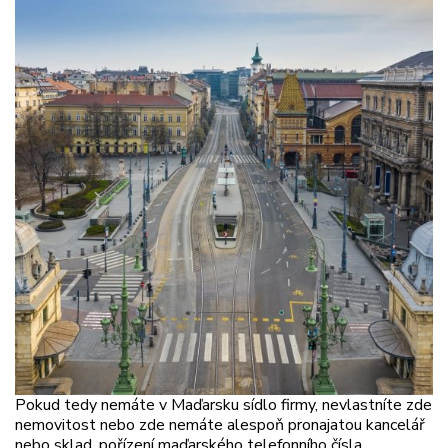
Pokud tedy nemáte v Maďarsku sídlo firmy, nevlastníte zde
nemovitost nebo zde nemáte alespoň pronajatou kancelář
nebo sklad, pořízení maďarského telefonního čísla