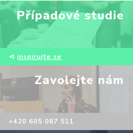
Případové studie
⊲
inspirujte se
Zavolejte nám
+420 605 087 511