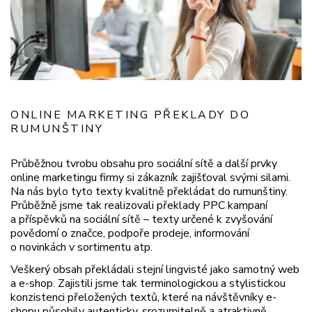
ONLINE MARKETING PŘEKLADY DO
RUMUNŠTINY
Průběžnou tvrobu obsahu pro sociální sítě a další prvky
online marketingu firmy si zákazník zajišťoval svými silami.
Na nás bylo tyto texty kvalitně překládat do rumunštiny.
Průběžně jsme tak realizovali překlady PPC kampaní
a příspěvků na sociální sítě – texty určené k zvyšování
povědomí o značce, podpoře prodeje, informování
o novinkách v sortimentu atp.
Veškerý obsah překládali stejní lingvisté jako samotný web
a e-shop. Zajistili jsme tak terminologickou a stylistickou
konzistenci přeložených textů, které na návštěvníky e-
shopu působily autenticky, srozumitelně a atraktivně.